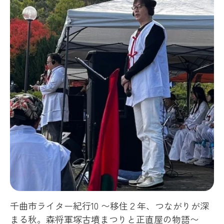
千曲市ライター紀行10 〜移住２年、つながりが深
まる秋。森将軍塚古墳まつりと正直屋の物語〜