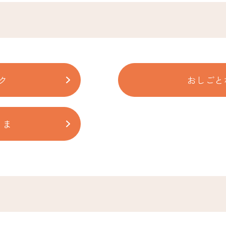
ク
おしごと
くま