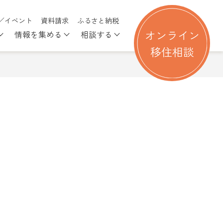
／イベント
資料請求
ふるさと納税
オンライン
情報を集める
相談する
る
nu for 移住を考える
Show submenu for 行ってみる
Show submenu for 情報を集める
Show submenu for 相談す
移住相談