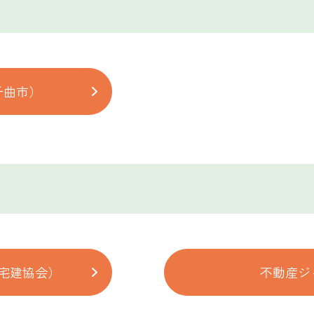
千曲市）
宅建協会）
不動産ジ