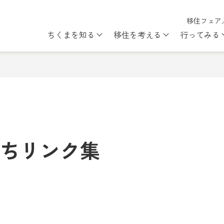
移住フェア
ちくまを知る
移住を考える
行ってみる
Show submenu for ちくまを知
Show subme
ちリンク集