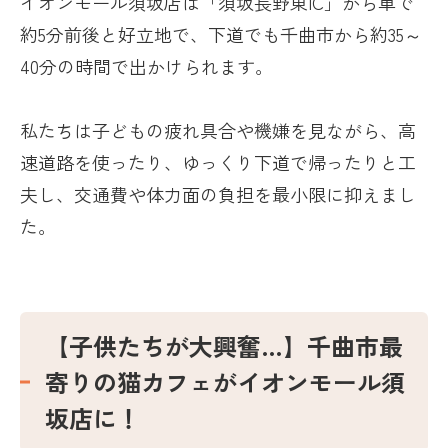
イオンモール須坂店は「須坂長野東
IC
」から車で
約
5
分前後と好立地で、下道でも千曲市から約
35
～
40
分の時間で出かけられます。
私たちは子どもの疲れ具合や機嫌を見ながら、高
速道路を使ったり、ゆっくり下道で帰ったりと工
夫し、交通費や体力面の負担を最小限に抑えまし
た。
【子供たちが大興奮…】千曲市最
寄りの猫カフェがイオンモール須
坂店に！