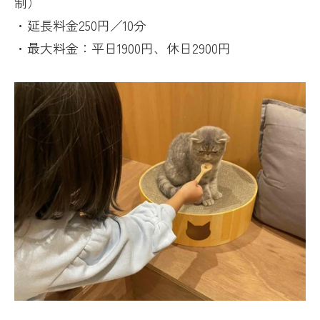
制）
・延長料金
250
円／
10
分
・最大料金：平日
1900
円、休日
2900
円