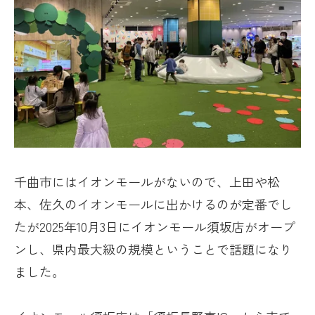
千曲市にはイオンモールがないので、上田や松
本、佐久のイオンモールに出かけるのが定番でし
たが
2025
年
10
月
3
日にイオンモール須坂店がオープ
ンし、県内最大級の規模ということで話題になり
ました。