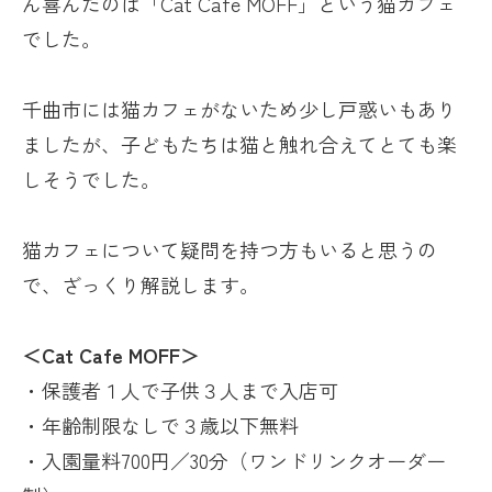
ん喜んだのは「Cat Cafe MOFF」という猫カフェ
でした。
千曲市には猫カフェがないため少し戸惑いもあり
ましたが、子どもたちは猫と触れ合えてとても楽
しそうでした。
猫カフェについて疑問を持つ方もいると思うの
で、ざっくり解説します。
＜Cat Cafe MOFF＞
・保護者１人で子供３人まで入店可
・年齢制限なしで３歳以下無料
・入園量料
700
円／
30
分（ワンドリンクオーダー