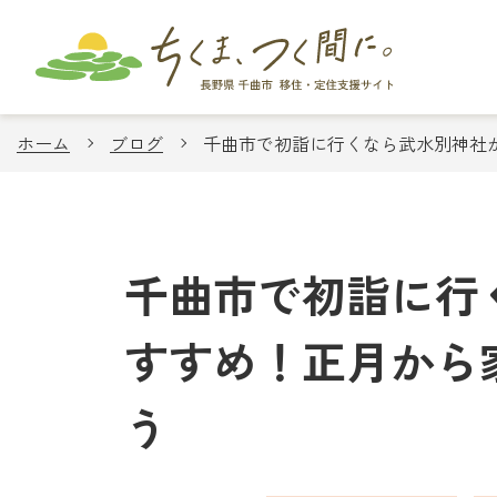
ホーム
ブログ
千曲市で初詣に行くなら武水別神社
千曲市で初詣に行
すすめ！正月から
う