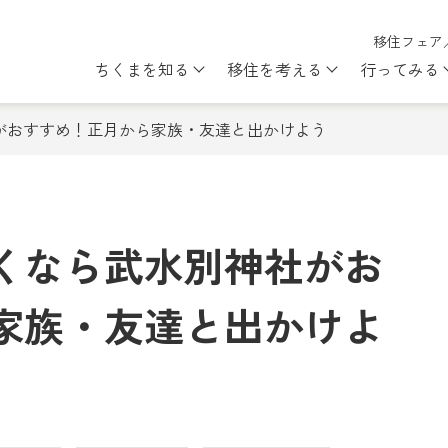
移住フェア
ちくまを知る
移住を考える
行ってみる
Show submenu for ちくまを知
Show subme
がおすすめ！正月から家族・友達と出かけよう
くなら武水別神社がお
家族・友達と出かけよ