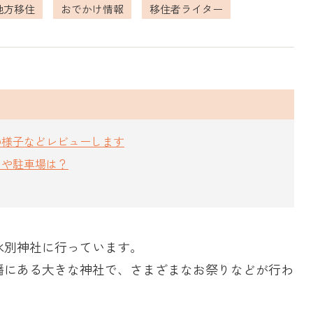
地方移住
おでかけ情報
移住者ライター
の様子などレビューします
スや駐車場は？
水別神社に行っています。
幡にある大きな神社で、さまざまなお祭りなどが行わ