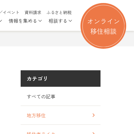
／イベント
資料請求
ふるさと納税
オンライン
情報を集める
相談する
る
nu for 移住を考える
Show submenu for 行ってみる
Show submenu for 情報を集める
Show submenu for 相談す
移住相談
カテゴリ
すべての記事
地方移住