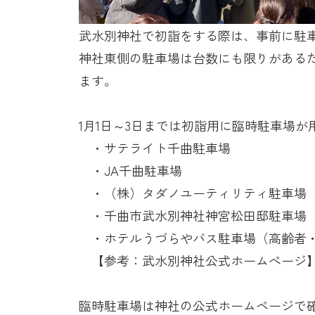
武水別神社で初詣をする際は、事前に駐
神社東側の駐車場は台数にも限りがある
ます。
1月
1
日～
3
日までは初詣用に臨時駐車場が
・サテライト千曲駐車場
・
JA
千曲駐車場
・（株）タダノユーティリティ駐車場
・千曲市武水別神社神宮松田邸駐車場（
・ホテルうづらやバス駐車場（高齢者
【参考：武水別神社公式ホームぺージ
臨時駐車場は神社の公式ホームページで