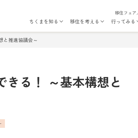
移住フェア
ちくまを知る
移住を考える
行ってみる
Show submenu for ちくまを知
Show subme
想と推進協議会～
できる！ ～基本構想と
ー