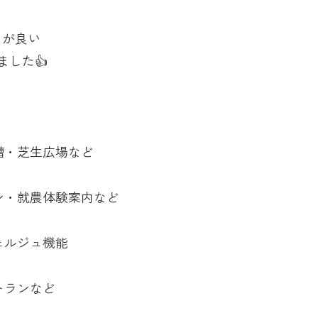
スが良い
した👍
槽・芝生広場など
・就農体験案内など
ェルジュ機能
トランなど