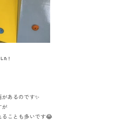
した！
画があるのです✨
すが
ることも多いです😂