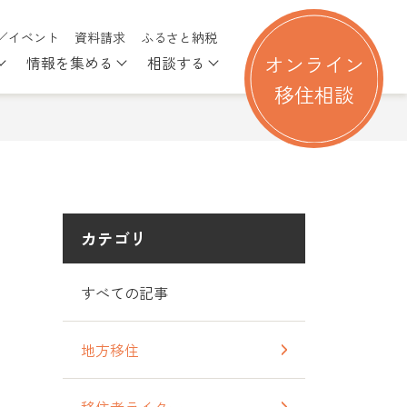
／イベント
資料請求
ふるさと納税
オンライン
情報を集める
相談する
る
nu for 移住を考える
Show submenu for 行ってみる
Show submenu for 情報を集める
Show submenu for 相談す
移住相談
カテゴリ
すべての記事
地方移住