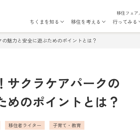
移住フェア
ちくまを知る
移住を考える
行ってみる
Show submenu for ちくまを知
Show subme
クの魅力と安全に遊ぶためのポイントとは？
！サクラケアパークの
ためのポイントとは？
移住者ライター
子育て・教育