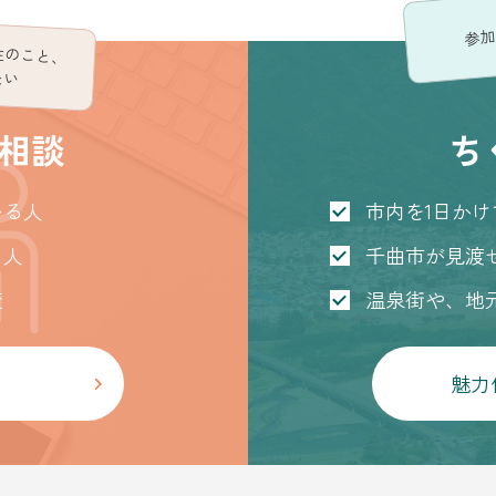
参加
住のこと、
たい
相談
ち
いる人
市内を1日か
る人
千曲市が見渡
変
温泉街や、地
魅力