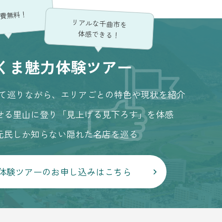
費無料！
リアルな千曲市を
体感できる！
くま魅力体験ツアー
けて巡りながら、エリアごとの特色や現状を紹介
せる里山に登り「見上げる見下ろす」を体感
元民しか知らない隠れた名店を巡る
体験ツアーの
お申し込みはこちら