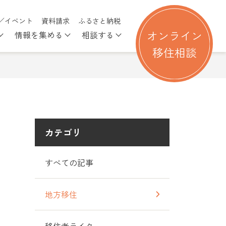
／イベント
資料請求
ふるさと納税
オンライン
情報を集める
相談する
る
nu for 移住を考える
Show submenu for 行ってみる
Show submenu for 情報を集める
Show submenu for 相談す
移住相談
カテゴリ
すべての記事
地方移住