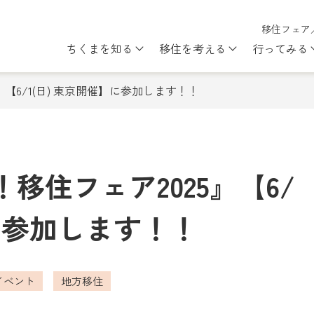
移住フェア
ちくまを知る
移住を考える
行ってみる
Show submenu for ちくまを知
Show subme
【6/1(日) 東京開催】に参加します！！
移住フェア2025』【6/
】に参加します！！
イベント
地方移住