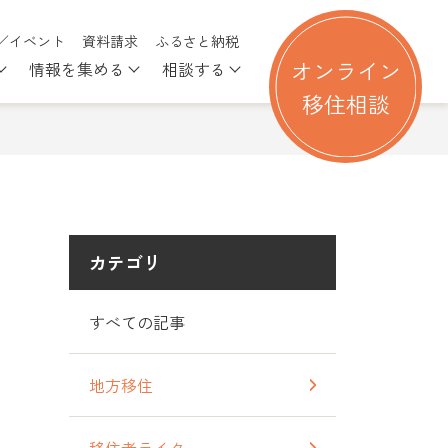
／イベント
資料請求
ふるさと納税
オンライン
情報を集める
相談する
る
nu for 移住を考える
Show submenu for 行ってみる
Show submenu for 情報を集める
Show submenu for 相談す
移住相談
カテゴリ
すべての記事
地方移住