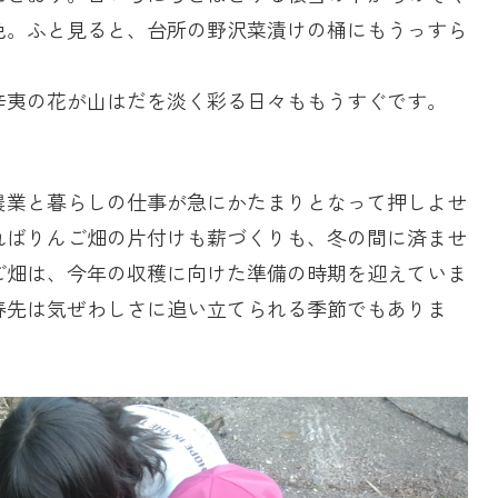
色。ふと見ると、台所の野沢菜漬けの桶にもうっすら
辛夷の花が山はだを淡く彩る日々ももうすぐです。
農業と暮らしの仕事が急にかたまりとなって押しよせ
ればりんご畑の片付けも薪づくりも、冬の間に済ませ
ご畑は、今年の収穫に向けた準備の時期を迎えていま
春先は気ぜわしさに追い立てられる季節でもありま