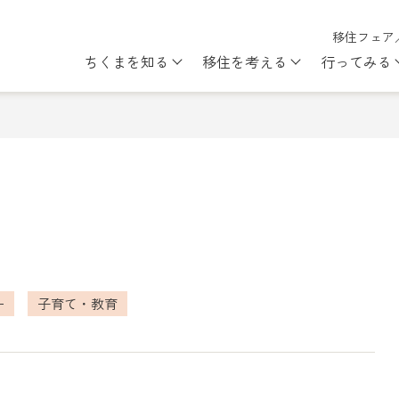
移住フェア
ちくまを知る
移住を考える
行ってみる
Show submenu for ちくまを知
Show subme
ー
子育て・教育