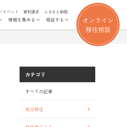
／イベント
資料請求
ふるさと納税
オンライン
情報を集める
相談する
る
nu for 移住を考える
Show submenu for 行ってみる
Show submenu for 情報を集める
Show submenu for 相談す
移住相談
カテゴリ
すべての記事
地方移住