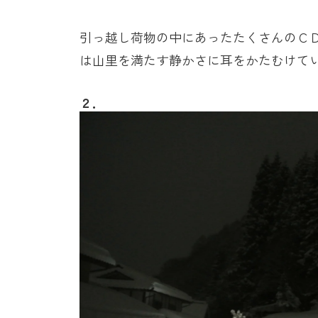
引っ越し荷物の中にあったたくさんのＣ
は山里を満たす静かさに耳をかたむけて
２．