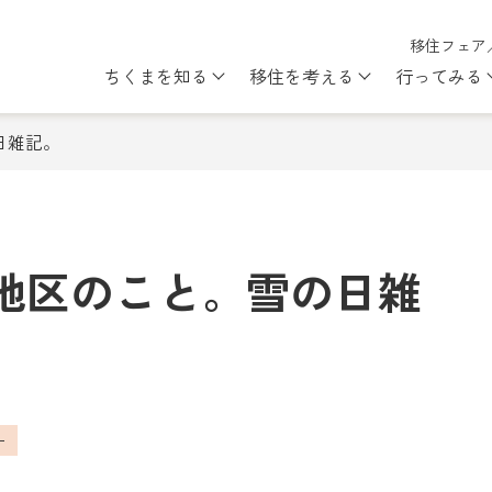
移住フェア
ちくまを知る
移住を考える
行ってみる
Show submenu for ちくまを知
Show subme
日雑記。
地区のこと。雪の日雑
ー