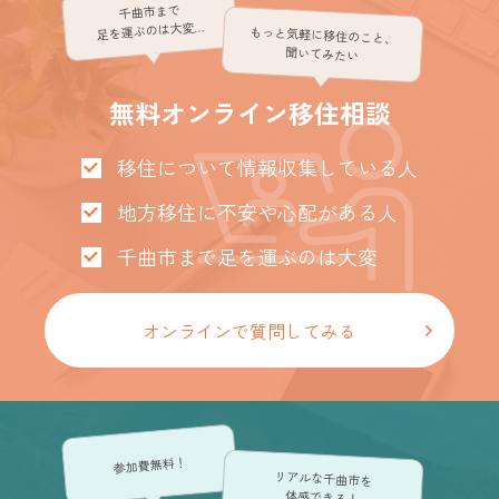
千曲市まで
足を運ぶのは大変…
もっと気軽に移住のこと、
聞いてみたい
無料オンライン移住相談
移住について情報収集している人
地方移住に不安や心配がある人
千曲市まで足を運ぶのは大変
オンラインで質問してみる
参加費無料！
リアルな千曲市を
体感できる！