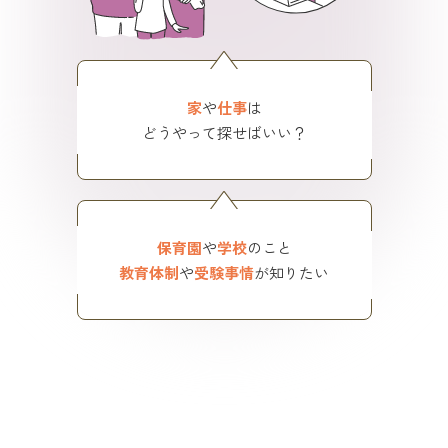
家
や
仕事
は
どうやって探せばいい？
保育園
や
学校
のこと
教育体制
や
受験事情
が知りたい