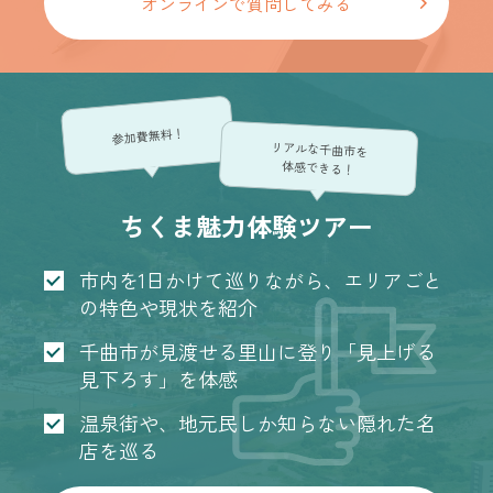
オンラインで質問してみる
参加費無料！
リアルな千曲市を
体感できる！
ちくま魅力体験ツアー
市内を1日かけて巡りながら、エリアごと
の特色や現状を紹介
千曲市が見渡せる里山に登り「見上げる
見下ろす」を体感
温泉街や、地元民しか知らない隠れた名
店を巡る