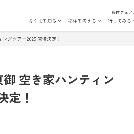
移住フェア
ちくまを知る
移住を考える
行ってみる
Show submenu for ちくまを知
Show subme
ングツアー2025 開催決定！
東御 空き家ハンティン
催決定！