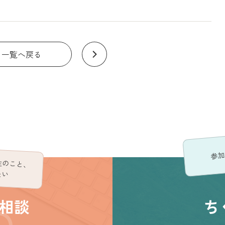
一覧へ戻る
参加
住のこと、
たい
相談
ち