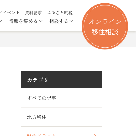
／イベント
資料請求
ふるさと納税
オンライン
情報を集める
相談する
る
nu for 移住を考える
Show submenu for 行ってみる
Show submenu for 情報を集める
Show submenu for 相談す
移住相談
カテゴリ
すべての記事
地方移住